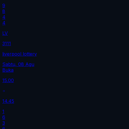
9
8
4
4
LV
3111
liverpool lottery
Sabtu, 08 Agu
Buka
15.00
14.45
1
6
3
6