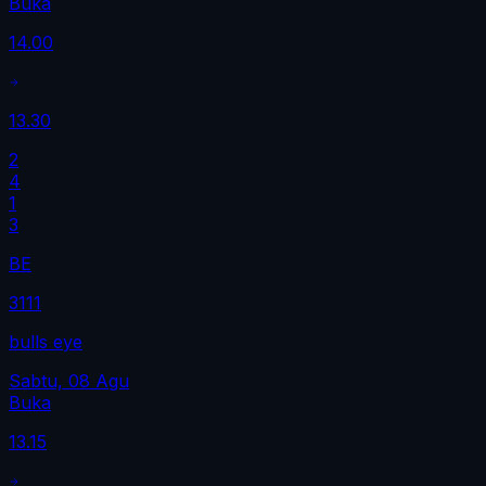
Buka
14.00
13.30
2
4
1
3
BE
3111
bulls eye
Sabtu, 08 Agu
Buka
13.15