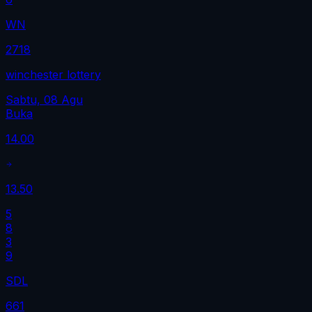
WN
2718
winchester lottery
Sabtu, 08 Agu
Buka
14.00
13.50
5
8
3
9
SDL
661