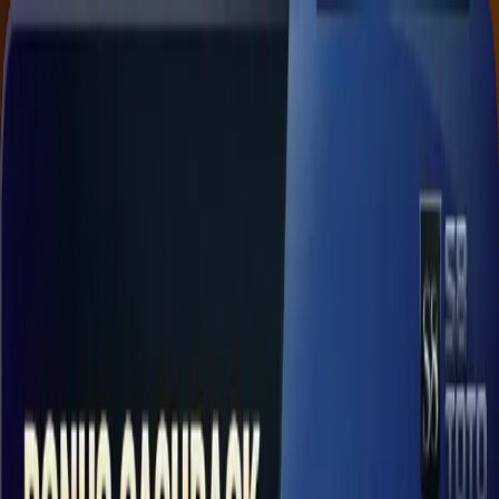
Daftar
Masuk
promotion
Promosi Semua
Category :
Semua
LOMBA HARIAN 3D-3LINE
LOMBA HARIAN 3D-3LINE 🎉 INFO TERBARU LOMBA
HARIAN LXGROUP 🎉 Mulai 01 Agustus 2026, lomba
Harian 3D' ...'
Rincian
FREE SPIN 17✘ SPESIAL
PRAGMATIC
🎰✨ FREE SPIN 17✘ SPESIAL PRAGMATIC! ✨🎰 Khusus