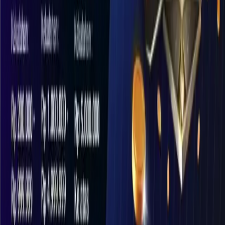
Update harian
memastikan link selalu aktif dan anti
blokir.
Akses cepat membuat pengalaman bermain lebih
menyenangkan dan efisien.
Dengan link resmi anti blokir dan cepat, S8TOTO
menjadi solusi ideal.
Pemain bisa langsung bermain
slot gacor
dan togel
tanpa ribet.
Kenyamanan akses dan keamanan data menjadi prioritas
utama.
Platform ini mendukung peluang menang konsisten
setiap hari.
S8TOTO membuktikan profesionalisme sebagai situs judi
online terpercaya.