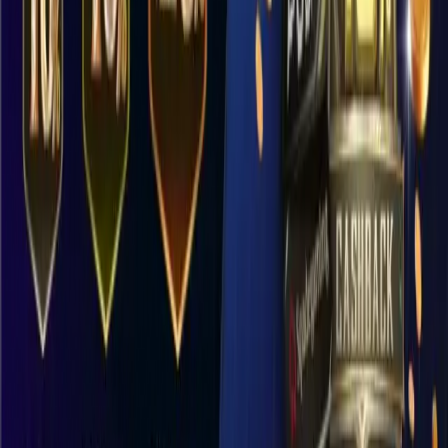
bonus harian
.
Akses cepat meningkatkan kenyamanan bermain di jam
sibuk sekalipun.
Platform mendukung semua perangkat, termasuk
smartphone dan tablet.
Transaksi deposit dan penarikan tetap aman dan
terlindungi.
S8TOTO memastikan akses lancar untuk peluang
menang optimal.
Stabilitas link login membantu pemain fokus pada
strategi bermain.
Pemain tidak perlu mencari sumber link alternatif yang
berisiko.
Keamanan akun selalu dijaga dari ancaman hacker dan
kebocoran data.