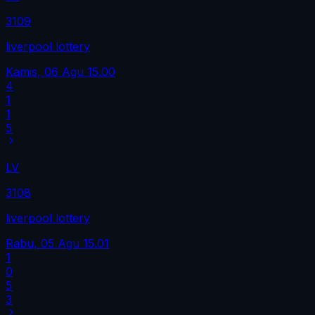
3109
liverpool lottery
Kamis, 06 Agu
15.00
4
1
1
5
LV
3108
liverpool lottery
Rabu, 05 Agu
15.01
1
0
5
3