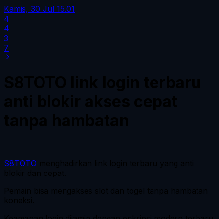
Kamis, 30 Jul
15.01
4
4
3
7
S8TOTO link login terbaru
anti blokir akses cepat
tanpa hambatan
S8TOTO
menghadirkan link login terbaru yang anti
blokir dan cepat.
Pemain bisa mengakses slot dan togel tanpa hambatan
koneksi.
Keamanan login dijamin dengan enkripsi modern terbaru.