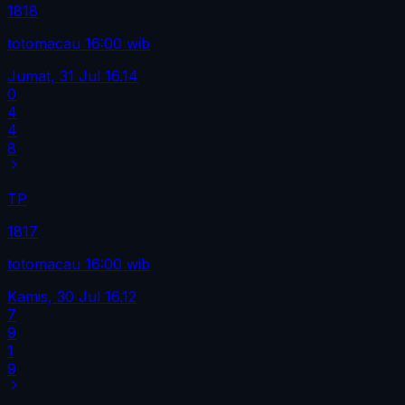
1818
totomacau 16:00 wib
Jumat, 31 Jul
16.14
0
4
4
8
TP
1817
totomacau 16:00 wib
Kamis, 30 Jul
16.12
7
9
1
9