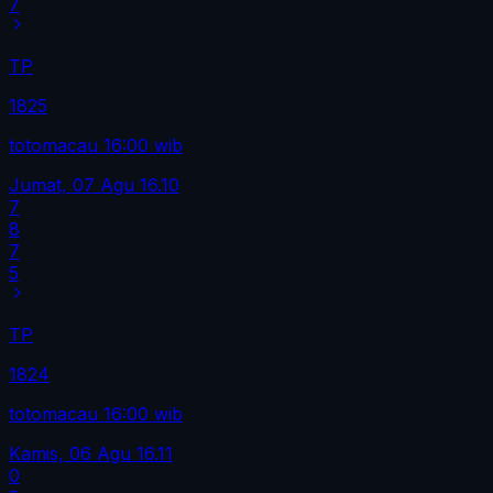
7
TP
1825
totomacau 16:00 wib
Jumat, 07 Agu
16.10
7
8
7
5
TP
1824
totomacau 16:00 wib
Kamis, 06 Agu
16.11
0