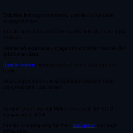
Stabilitas link login membantu pemain fokus pada
strategi bermain.
Pemain tidak perlu mencari sumber link alternatif yang
berisiko.
Keamanan akun selalu dijaga dari ancaman hacker dan
kebocoran data.
Update harian
memastikan link selalu aktif dan anti
blokir.
Akses cepat membuat pengalaman bermain lebih
menyenangkan dan efisien.
Dengan link resmi anti blokir dan cepat, S8TOTO
menjadi solusi ideal.
Pemain bisa langsung bermain
slot gacor
dan togel
tanpa ribet.