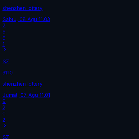
shenzhen lottery
Sabtu, 08 Agu
11.03
7
9
9
1
SZ
3110
shenzhen lottery
Jumat, 07 Agu
11.01
9
2
0
2
SZ