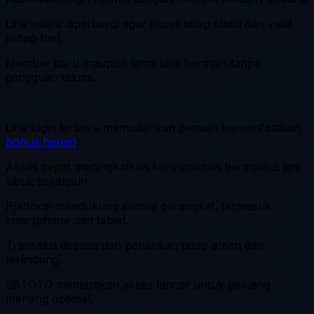
Link selalu diperbarui agar akses tetap stabil dan valid
setiap hari.
Member baru maupun lama bisa bermain tanpa
gangguan teknis.
Link login terbaru memudahkan pemain memanfaatkan
bonus harian
.
Akses cepat meningkatkan kenyamanan bermain di jam
sibuk sekalipun.
Platform mendukung semua perangkat, termasuk
smartphone dan tablet.
Transaksi deposit dan penarikan tetap aman dan
terlindungi.
S8TOTO memastikan akses lancar untuk peluang
menang optimal.