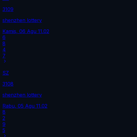
3109
shenzhen lottery
Kamis, 06 Agu
11.02
6
8
4
7
SZ
3108
shenzhen lottery
Rabu, 05 Agu
11.02
8
2
9
5