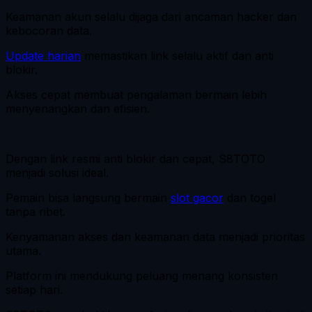
Keamanan akun selalu dijaga dari ancaman hacker dan
kebocoran data.
Update harian
memastikan link selalu aktif dan anti
blokir.
Akses cepat membuat pengalaman bermain lebih
menyenangkan dan efisien.
Dengan link resmi anti blokir dan cepat, S8TOTO
menjadi solusi ideal.
Pemain bisa langsung bermain
slot gacor
dan togel
tanpa ribet.
Kenyamanan akses dan keamanan data menjadi prioritas
utama.
Platform ini mendukung peluang menang konsisten
setiap hari.