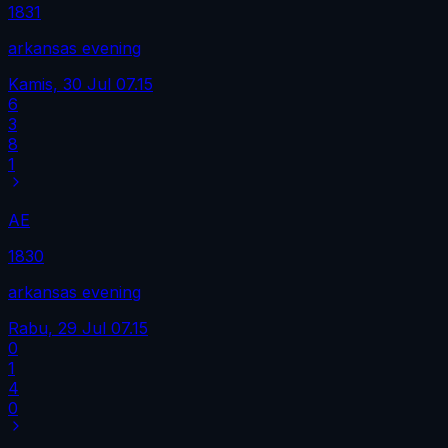
1831
arkansas evening
Kamis, 30 Jul
07.15
6
3
8
1
AE
1830
arkansas evening
Rabu, 29 Jul
07.15
0
1
4
0