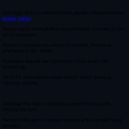
Link login terbaru memudahkan pemain memanfaatkan
bonus harian
.
Akses cepat meningkatkan kenyamanan bermain di jam
sibuk sekalipun.
Platform mendukung semua perangkat, termasuk
smartphone dan tablet.
Transaksi deposit dan penarikan tetap aman dan
terlindungi.
S8TOTO memastikan akses lancar untuk peluang
menang optimal.
Stabilitas link login membantu pemain fokus pada
strategi bermain.
Pemain tidak perlu mencari sumber link alternatif yang
berisiko.