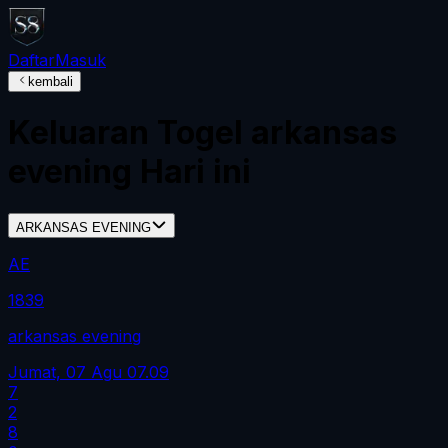
Daftar
Masuk
kembali
Keluaran Togel
arkansas
evening
Hari ini
ARKANSAS EVENING
AE
1839
arkansas evening
Jumat, 07 Agu
07.09
7
2
8