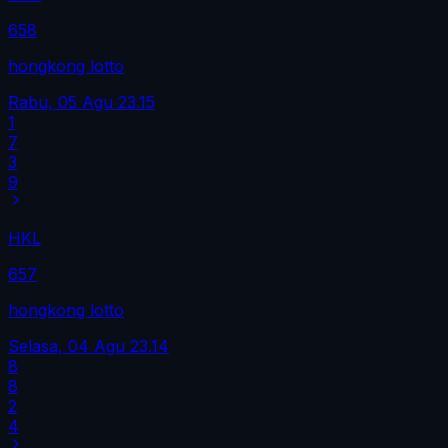
658
hongkong lotto
Rabu, 05 Agu
23.15
1
7
3
9
HKL
657
hongkong lotto
Selasa, 04 Agu
23.14
8
8
2
4