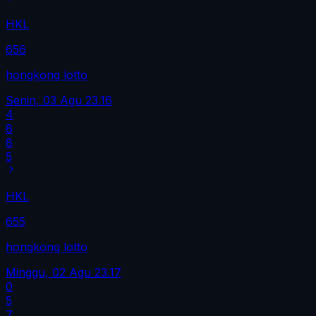
HKL
656
hongkong lotto
Senin, 03 Agu
23.16
4
8
8
5
HKL
655
hongkong lotto
Minggu, 02 Agu
23.17
0
5
7