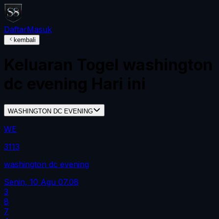
Daftar
Masuk
kembali
Keluaran Togel
washington
dc evening
Hari ini
WASHINGTON DC EVENING
WE
3113
washington dc evening
Senin, 10 Agu
07.08
3
8
7