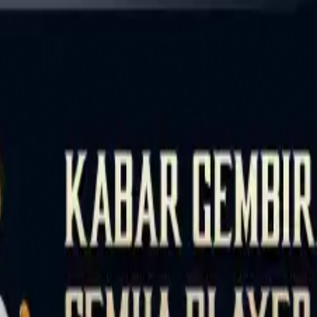
menggunakan APK resmi dari LXGROUP!
-cuma dengan Syarat dan ketentuan sesuai dibawah ini
deposit, & UserID ke Via Admin WA / Live Chat di Situs 