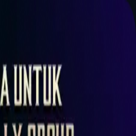
tempat anda bermain