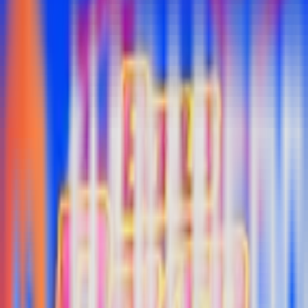
S8TOTO
menghadirkan link login terbaru yang anti
blokir dan cepat.
Pemain bisa mengakses slot dan togel tanpa hambatan
koneksi.
Keamanan login dijamin dengan enkripsi modern terbaru.
Link selalu diperbarui agar akses tetap stabil dan valid
setiap hari.
Member baru maupun lama bisa bermain tanpa
gangguan teknis.
Link login terbaru memudahkan pemain memanfaatkan
bonus harian
.
Akses cepat meningkatkan kenyamanan bermain di jam
sibuk sekalipun.