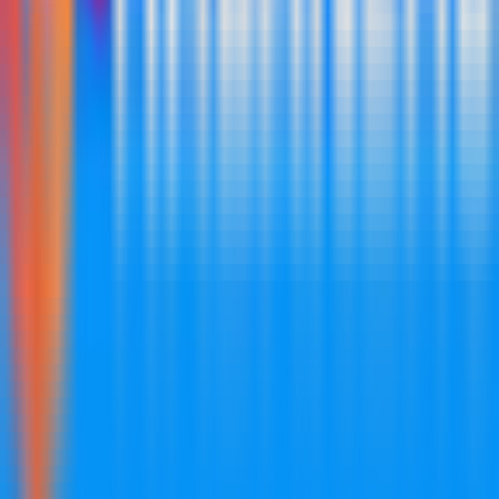
Akses cepat membuat pengalaman bermain lebih
menyenangkan dan efisien.
Dengan link resmi anti blokir dan cepat, S8TOTO
menjadi solusi ideal.
Pemain bisa langsung bermain
slot gacor
dan togel
tanpa ribet.
Kenyamanan akses dan keamanan data menjadi prioritas
utama.
Platform ini mendukung peluang menang konsisten
setiap hari.
S8TOTO membuktikan profesionalisme sebagai situs judi
online terpercaya.
Lihat Semua
home