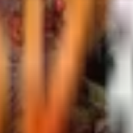
ap hari.
teknis.
onus harian
.
buk sekalipun.
one dan tablet.
gi.
 optimal.
 bermain.
isiko.
ebocoran data.