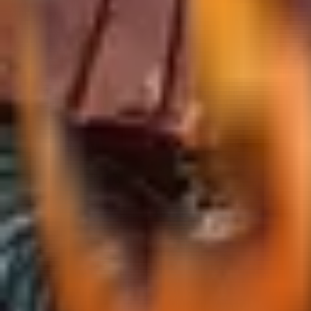
Link selalu diperbarui agar akses tetap stabil dan valid seti
Member baru maupun lama bisa bermain tanpa gangguan 
Link login terbaru memudahkan pemain memanfaatkan
b
Akses cepat meningkatkan kenyamanan bermain di jam si
Platform mendukung semua perangkat, termasuk smartph
Transaksi deposit dan penarikan tetap aman dan terlindun
S8TOTO memastikan akses lancar untuk peluang menang
Stabilitas link login membantu pemain fokus pada strategi
Pemain tidak perlu mencari sumber link alternatif yang ber
Keamanan akun selalu dijaga dari ancaman hacker dan k
Update harian
memastikan link selalu aktif dan anti blokir.