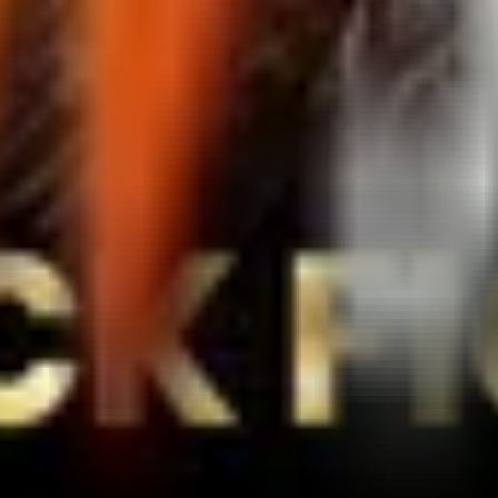
ngkan dan efisien.
olusi ideal.
ribet.
utama.
hari.
nline terpercaya.