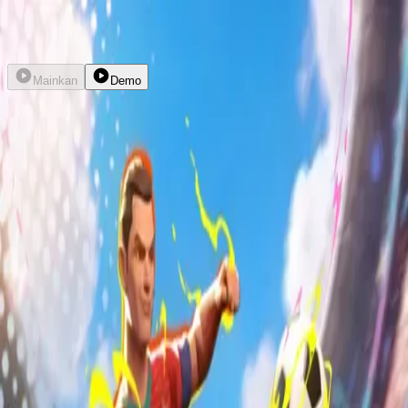
Daftar
Masuk
Mainkan
Demo
World Cup 2026
eclipse_studio
kembali
S8TOTO link login terbaru
anti blokir akses cepat
tanpa hambatan
S8TOTO
menghadirkan link login terbaru yang anti
blokir dan cepat.
Pemain bisa mengakses slot dan togel tanpa hambatan
koneksi.