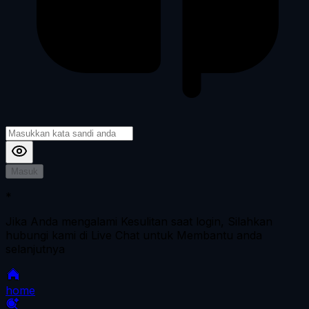
Masuk
*
Jika Anda mengalami Kesulitan saat login, Silahkan
hubungi kami di Live Chat untuk Membantu anda
selanjutnya
home