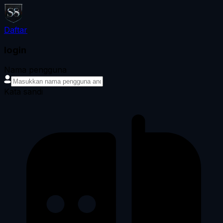
Daftar
login
Nama pengguna
Kata sandi