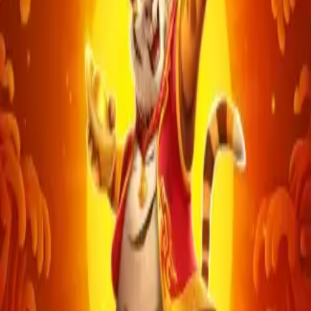
Keamanan login dijamin dengan enkripsi modern terbaru.
Link selalu diperbarui agar akses tetap stabil dan valid
setiap hari.
Member baru maupun lama bisa bermain tanpa
gangguan teknis.
Link login terbaru memudahkan pemain memanfaatkan
bonus harian
.
Akses cepat meningkatkan kenyamanan bermain di jam
sibuk sekalipun.
Platform mendukung semua perangkat, termasuk
smartphone dan tablet.
Transaksi deposit dan penarikan tetap aman dan
terlindungi.
S8TOTO memastikan akses lancar untuk peluang
menang optimal.