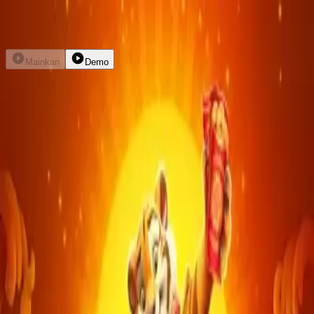
Daftar
Masuk
Mainkan
Demo
Lucky Tiger
fatpanda
kembali
S8TOTO link login terbaru
anti blokir akses cepat
tanpa hambatan
S8TOTO
menghadirkan link login terbaru yang anti
blokir dan cepat.
Pemain bisa mengakses slot dan togel tanpa hambatan
koneksi.