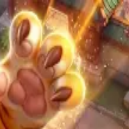
 hambatan