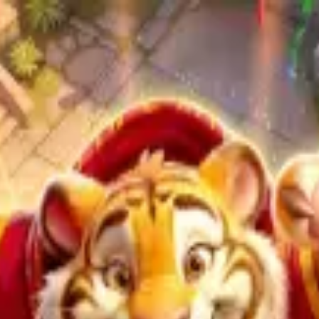
nti blokir akses cepat tanpa
 dan cepat.
neksi.
ap hari.
teknis.