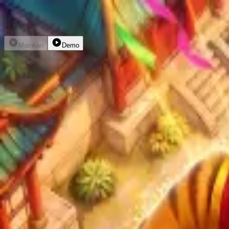
Daftar
Masuk
Mainkan
Demo
Lucky Tiger 1000
fatpanda
kembali
S8TOTO link login terbaru a
S8TOTO
menghadirkan link login terbaru yang anti blokir
Pemain bisa mengakses slot dan togel tanpa hambatan ko
Keamanan login dijamin dengan enkripsi modern terbaru.
Link selalu diperbarui agar akses tetap stabil dan valid seti
Member baru maupun lama bisa bermain tanpa gangguan 