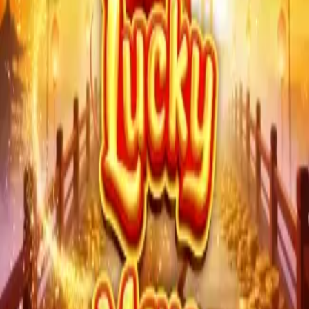
Stabilitas link login membantu pemain fokus pada
strategi bermain.
Pemain tidak perlu mencari sumber link alternatif yang
berisiko.
Keamanan akun selalu dijaga dari ancaman hacker dan
kebocoran data.
Update harian
memastikan link selalu aktif dan anti
blokir.
Akses cepat membuat pengalaman bermain lebih
menyenangkan dan efisien.
Dengan link resmi anti blokir dan cepat, S8TOTO
menjadi solusi ideal.
Pemain bisa langsung bermain
slot gacor
dan togel