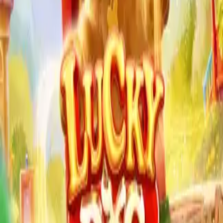
Stabilitas link login membantu pemain fokus pada
strategi bermain.
Pemain tidak perlu mencari sumber link alternatif yang
berisiko.
Keamanan akun selalu dijaga dari ancaman hacker dan
kebocoran data.
Update harian
memastikan link selalu aktif dan anti
blokir.
Akses cepat membuat pengalaman bermain lebih
menyenangkan dan efisien.
Dengan link resmi anti blokir dan cepat, S8TOTO
menjadi solusi ideal.
Pemain bisa langsung bermain
slot gacor
dan togel