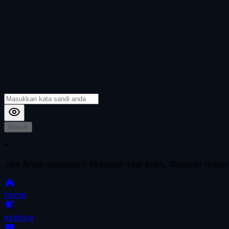
Masuk
*
Jika Anda mengalami Kesulitan saat login, Silahkan hubu
home
explore