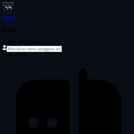
Daftar
login
Nama pengguna
Kata sandi