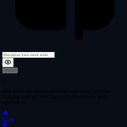
Masuk
*
Jika Anda mengalami Kesulitan saat login, Silahkan
hubungi kami di Live Chat untuk Membantu anda
selanjutnya
home