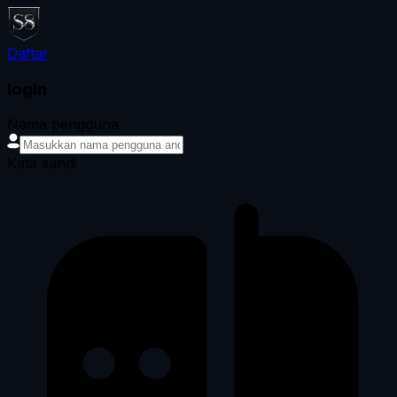
Daftar
login
Nama pengguna
Kata sandi