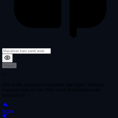
Masuk
*
Jika Anda mengalami Kesulitan saat login, Silahkan
hubungi kami di Live Chat untuk Membantu anda
selanjutnya
home